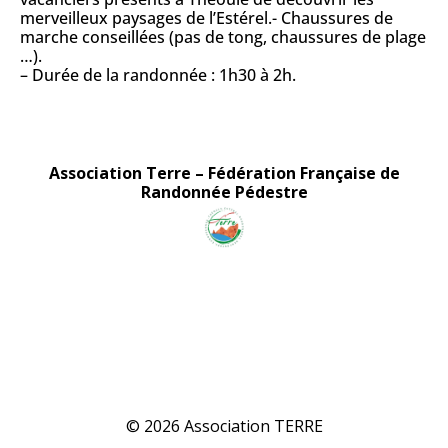
merveilleux paysages de l’Estérel.- Chaussures de
marche conseillées (pas de tong, chaussures de plage
…).
– Durée de la randonnée : 1h30 à 2h.
Association Terre
Association Terre
–
Fédération Française de
Randonnée Pédestre
Association TERRE - Randonnées - Marche Nordique - Marche Aquatique - Rando-Santé
Association TERRE - Randonnées - Marche Nordique - Marche Aquatique - Rando-Santé
© 2026 Association TERRE