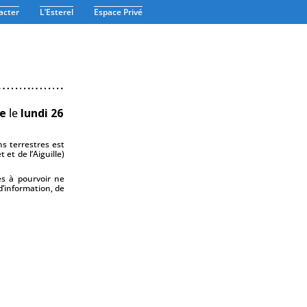
acter
L’Esterel
Espace Privé
le
le
lundi 26
s terrestres est
et de l’Aiguille)
es à pourvoir ne
’information, de
Association TERRE - Randonnées - Marche Nordique - Marche Aquatique - Rando-Santé