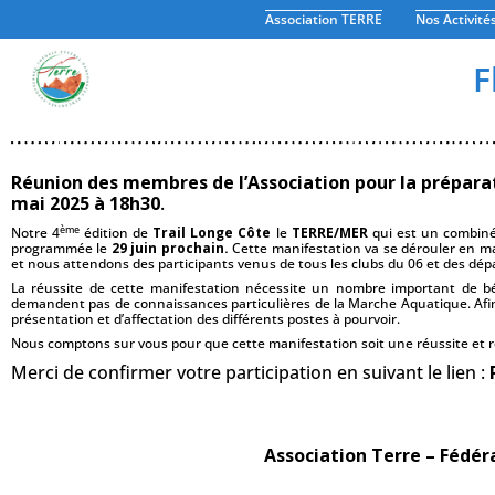
Association TERRE
Nos Activité
F
R
éunion des membres de l’Association pour la prépar
mai 2025 à 18h30
.
ème
Notre 4
édition de
Trail Longe Côte
le
TERRE/MER
qui est un combiné
programmée le
29 juin prochain.
Cette manifestation va se dérouler en ma
et nous attendons des participants venus de tous les clubs du 06 et des dép
La réussite de cette manifestation nécessite un nombre important de bénév
demandent pas de connaissances particulières de la Marche Aquatique. Afi
présentation et d’affectation des différents postes à pourvoir.
Nous comptons sur vous pour que cette manifestation soit une réussite et r
Merci de confirmer votre participation en suivant le lien :
Association
Association Terre
–
Fédér
Terre