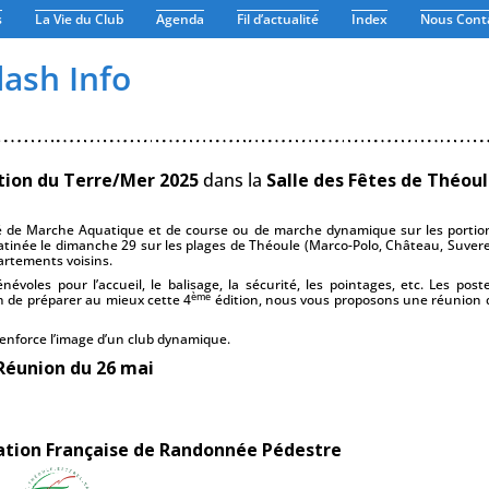
s
La Vie du Club
Agenda
Fil d’actualité
Index
Nous Cont
lash Info
ation du Terre/Mer 2025
dans la
Salle des Fêtes de Théou
 de Marche Aquatique et de course ou de marche dynamique sur les portion
tinée le dimanche 29 sur les plages de Théoule (Marco-Polo, Château, Suveret 
artements voisins.
oles pour l’accueil, le balisage, la sécurité, les pointages, etc. Les post
ème
n de préparer au mieux cette 4
édition, nous vous proposons une réunion d
enforce l’image d’un club dynamique.
Réunion du 26 mai
ation Française de Randonnée Pédestre
Association TERRE - Randonnées - Marche Nordique - Marche Aquatique - Rando-Santé