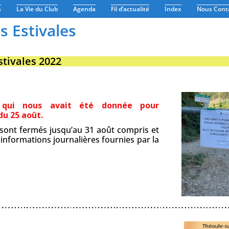
s
La Vie du Club
Agenda
Fil d’actualité
Index
Nous Cont
s Estivales
stivales 2022
n qui nous avait été donnée pour
du 25 août.
l sont fermés jusqu’au 31 août compris et
nformations journalières fournies par la