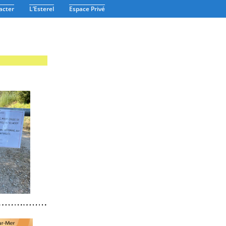
acter
L’Esterel
Espace Privé