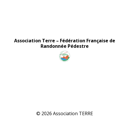
Association Terre
Association Terre
–
Fédération Française de
Randonnée Pédestre
Association TERRE - Randonnées - Marche Nordique - Marche Aquatique - Rando-Santé
Association TERRE - Randonnées - Marche Nordique - Marche Aquatique - Rando-Santé
© 2026 Association TERRE