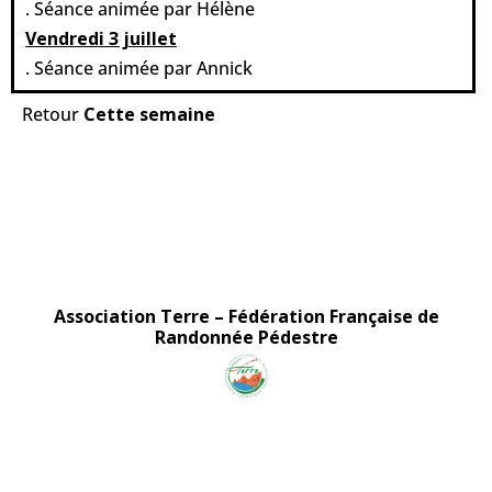
. Séance animée par Hélène
Vendredi 3 juillet
. Séance animée par Annick
Retour
Cette semaine
Association Terre
Association Terre
–
Fédération Française de
Randonnée Pédestre
Association TERRE - Randonnées - Marche Nordique - Marche Aquatique - Rando-Santé