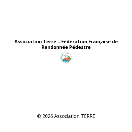
Association Terre
Association Terre
–
Fédération Française de
Randonnée Pédestre
Association TERRE - Randonnées - Marche Nordique - Marche Aquatique - Rando-Santé
Association TERRE - Randonnées - Marche Nordique - Marche Aquatique - Rando-Santé
© 2026 Association TERRE